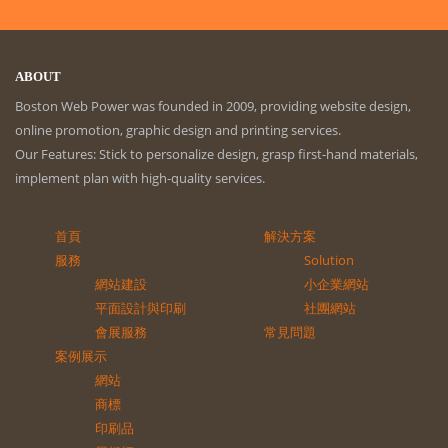
ABOUT
Boston Web Power was founded in 2009, providing website design,
online promotion, graphic design and printing services.
Our Features: Stick to personalize design, grasp first-hand materials,
implement plan with high-quality services.
首頁
解決方案
服務
Solution
網站建設
小企業網站
平面設計與印刷
社團網站
會展服務
常見問題
案例展示
網站
商標
印刷品