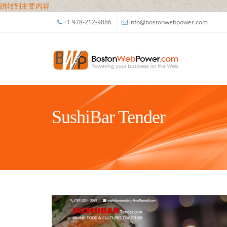
跳转到主要内容
+1 978-212-9886
info@bostonwebpower.com
SushiBar Tender