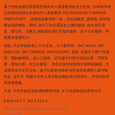
基于学校发展的需要和罗德岛华人基督教堂的大力支持, 1998年学校
迁到现在的校址罗德岛华人基督教堂 333 ROOSEVELT AVENUE,
PAWTUCKET。 这里的设备堪称一流，充足的教室, 篮球场, 排球场,
聚会场所都有。期间, 由于工作关系高女士搬到麻州, 校长由万演
生，雷公民，王晓元 相续接任进行无偿的服务。近十几年期间，学
校更加发展壮大。
现在, 中文学校除有八个中文班，七个数学班，SAT MATH, SAT
ENGLISH, SAT CHINESE, MATHCOUNT, 其间, 还加办了两个绘画
班，国际象棋班，成人口语班，还为孩子们举行演讲比赛，书写竞
赛，歌咏比赛，作文比赛等. 并且业余时间排练中国民族舞蹈，大
合唱等多种文艺活动，孩子们的表演每年为罗德岛全洲华人春节联
欢会, 龙舟节, 布朗大学华人学生联欢晚会等活动演出,，并得到好评
和高度赞扬。
今后. 中文学校还准备增加教学内容, 扩大生源和提高师资水平。
PROJECT DETAILS
Education website,Responsive design
website